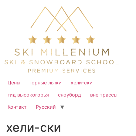
Перейти
к
содержимому
Цены
горные лыжи
хели-ски
гид высокогорья
сноуборд
вне трассы
Контакт
Русский
хели-ски